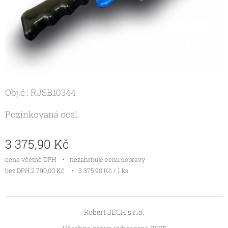
Obj.č.: RJSB10344
Pozinkovaná ocel.
3 375,90
Kč
cena včetně DPH
nezahrnuje cenu dopravy
bez DPH 2 790,00 Kč
3 375,90 Kč / 1 ks
Robert JECH s.r..o.