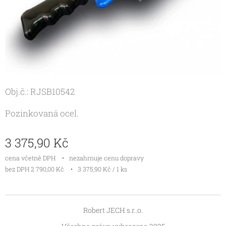
Obj.č.: RJSB10542
Pozinkovaná ocel.
3 375,90
Kč
cena včetně DPH
nezahrnuje cenu dopravy
bez DPH 2 790,00 Kč
3 375,90 Kč / 1 ks
Robert JECH s.r..o.