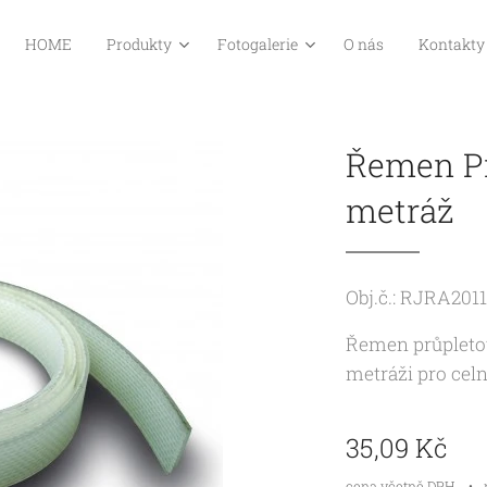
HOME
Produkty
Fotogalerie
O nás
Kontakty
Řemen P
metráž
Obj.č.: RJRA201
Řemen průpletov
metráži pro celn
35,09
Kč
cena včetně DPH