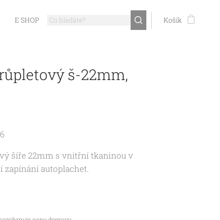
E SHOP
Košík
růpletový š-22mm,
16
ý šíře 22mm s vnitřní tkaninou v
í zapínání autoplachet.
nezahrnuje cenu dopravy