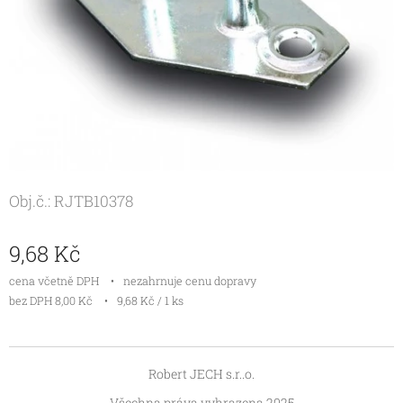
Obj.č.: RJTB10378
9,68
Kč
cena včetně DPH
nezahrnuje cenu dopravy
bez DPH 8,00 Kč
9,68 Kč / 1 ks
Robert JECH s.r..o.
Všechna práva vyhrazena 2025